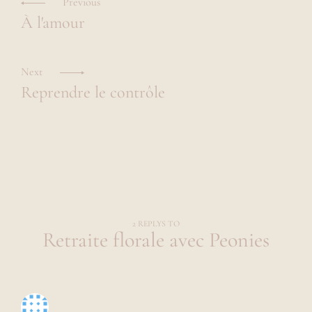
Previous
u
articles
U
À l'amour
R
r
A
a
,
r
Next
ê
Reprendre le contrôle
v
e
u
s
e
d
e
2
9
a
n
2 REPLYS TO
Retraite florale avec Peonies
s
a
i
m
a
n