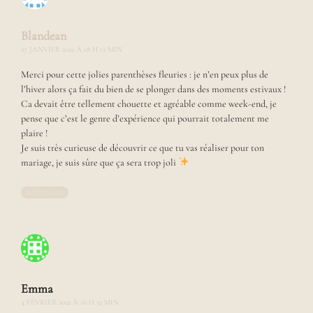
t
p
a
Blandean
r
27 JANVIER 2022 À 18 H 12 MIN
d
e
Merci pour cette jolies parenthèses fleuries : je n’en peux plus de
s
l’hiver alors ça fait du bien de se plonger dans des moments estivaux !
s
Ca devait être tellement chouette et agréable comme week-end, je
u
pense que c’est le genre d’expérience qui pourrait totalement me
s
plaire !
t
o
Je suis très curieuse de découvrir ce que tu vas réaliser pour ton
u
mariage, je suis sûre que ça sera trop joli
t
r
RÉPONDRE
a
c
o
n
t
e
r
Emma
d
4 FÉVRIER 2022 À 16 H 32 MIN
e