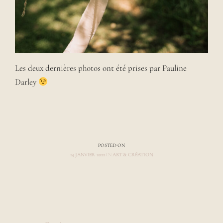
Les deux dernières photos ont été prises par Pauline
Darley
POSTED ON
14 JANVIER 2022
IN
ART & CRÉATION
A
U
T
H
Navigation
O
R
L
des
L
a
A