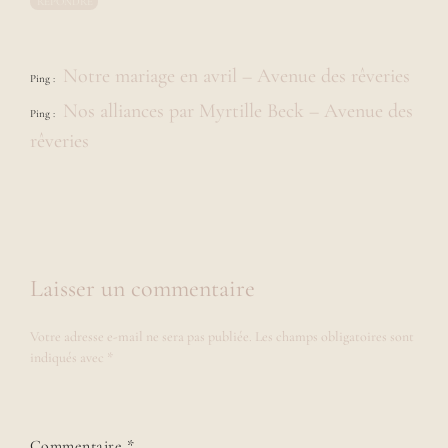
RÉPONDRE
r
d
e
Notre mariage en avril – Avenue des rêveries
j
Ping :
o
Nos alliances par Myrtille Beck – Avenue des
l
Ping :
i
rêveries
e
s
h
i
s
t
o
Laisser un commentaire
i
r
e
Votre adresse e-mail ne sera pas publiée.
Les champs obligatoires sont
s
indiqués avec
*
a
v
e
c
d
Commentaire
*