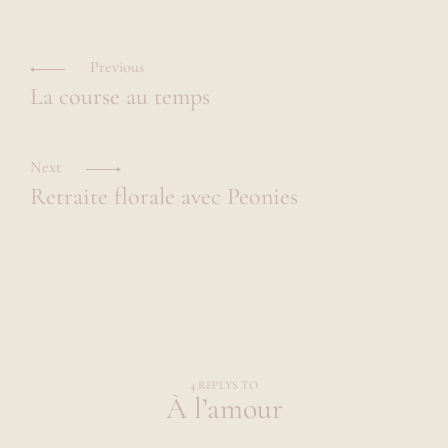
Navigation
O
R
L
des
L
a
A
Previous
u
articles
U
La course au temps
R
r
A
a
,
r
Next
ê
Retraite florale avec Peonies
v
e
u
s
e
d
e
2
9
a
n
4 REPLYS TO
À l’amour
s
a
i