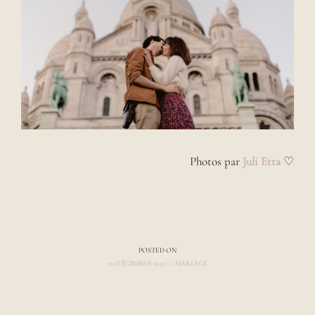
Photos par
Juli Etta
♡
POSTED ON
10 DÉCEMBRE 2021
IN
MARIAGE
A
U
T
H