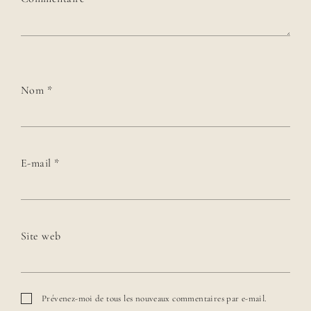
e
b
e
l
l
e
s
Nom
*
i
m
a
g
e
E-mail
s
*
.
P
a
s
s
Site web
i
o
n
n
é
Prévenez-moi de tous les nouveaux commentaires par e-mail.
e