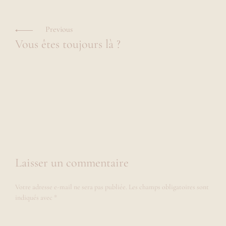
Navigation
O
R
L
des
L
a
A
Previous
u
articles
U
Vous êtes toujours là ?
R
r
A
a
,
r
ê
v
e
u
s
e
d
e
2
Laisser un commentaire
9
a
Votre adresse e-mail ne sera pas publiée.
Les champs obligatoires sont
n
s
indiqués avec
*
a
i
m