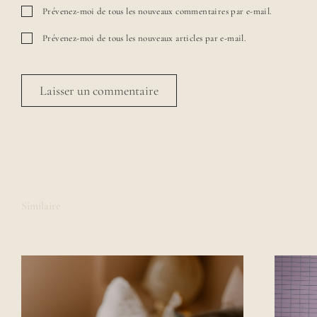
r
Prévenez-moi de tous les nouveaux commentaires par e-mail.
d
e
Prévenez-moi de tous les nouveaux articles par e-mail.
j
o
l
i
e
s
h
i
s
t
o
i
Similaire
r
e
s
a
v
e
c
d
e