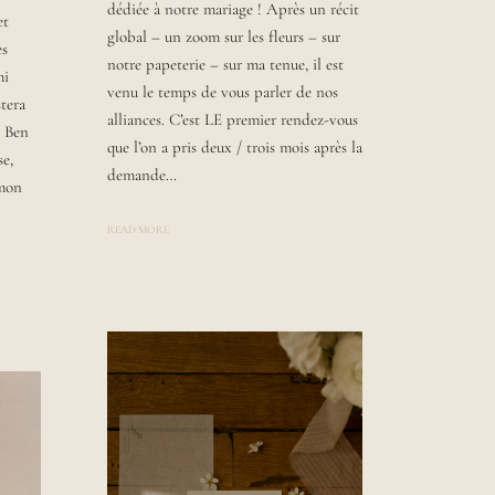
dédiée à notre mariage ! Après un récit
D
et
B
global – un zoom sur les fleurs – sur
es
Y
notre papeterie – sur ma tenue, il est
L
mi
A
venu le temps de vous parler de nos
U
stera
R
alliances. C’est LE premier rendez-vous
e Ben
A
que l’on a pris deux / trois mois après la
se,
demande…
 mon
READ MORE