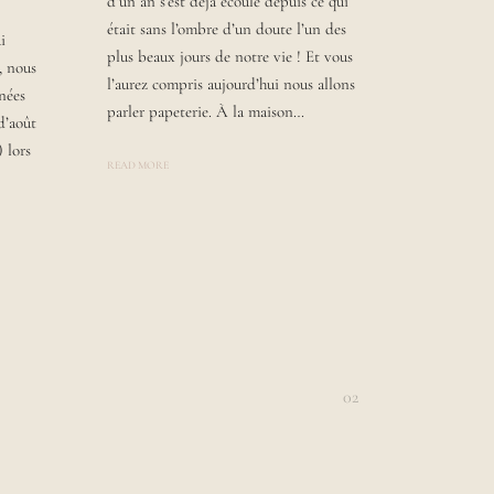
d’un an s’est déjà écoulé depuis ce qui
A
était sans l’ombre d’un doute l’un des
U
i
R
plus beaux jours de notre vie ! Et vous
, nous
A
l’aurez compris aujourd’hui nous allons
nnées
parler papeterie. À la maison…
d’août
) lors
READ MORE
02