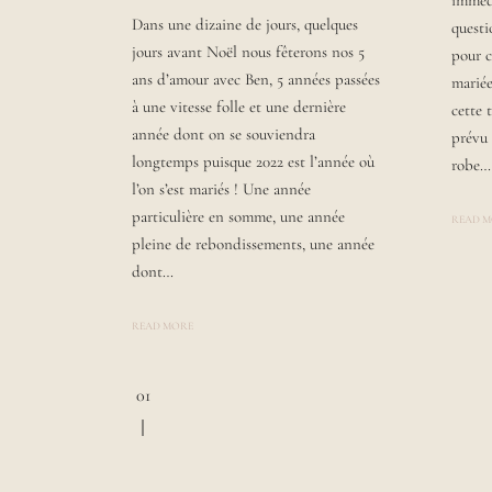
imméd
S
Dans une dizaine de jours, quelques
T
questi
E
jours avant Noël nous fêterons nos 5
pour c
D
B
ans d’amour avec Ben, 5 années passées
mariée
Y
à une vitesse folle et une dernière
L
cette 
A
année dont on se souviendra
prévu
U
R
longtemps puisque 2022 est l’année où
robe…
A
l’on s’est mariés ! Une année
particulière en somme, une année
READ 
pleine de rebondissements, une année
dont…
READ MORE
Page
01
navigation