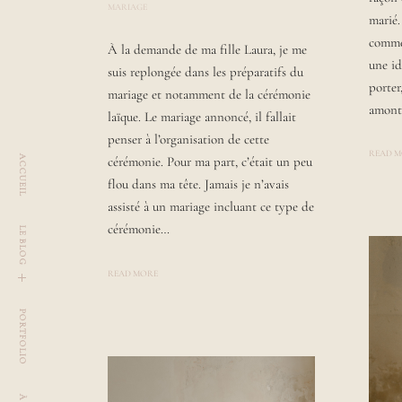
MARIAGE
P
marié.
O
S
comme 
À la demande de ma fille Laura, je me
T
E
une id
suis replongée dans les préparatifs du
D
porter
B
mariage et notamment de la cérémonie
Y
amont
laïque. Le mariage annoncé, il fallait
L
A
penser à l’organisation de cette
U
READ 
R
ACCUEIL
cérémonie. Pour ma part, c’était un peu
A
flou dans ma tête. Jamais je n’avais
assisté à un mariage incluant ce type de
cérémonie…
LE BLOG
READ MORE
u
t
o
g
g
l
e
c
h
i
l
d
m
e
n
PORTFOLIO