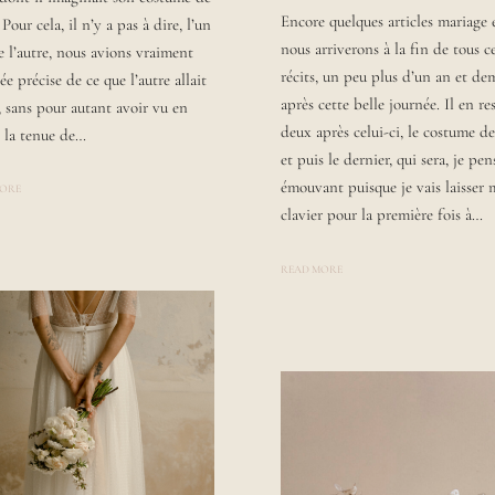
S
Y
Encore quelques articles mariage 
T
 Pour cela, il n’y a pas à dire, l’un
L
E
A
nous arriverons à la fin de tous c
l’autre, nous avions vraiment
D
U
B
R
récits, un peu plus d’un an et de
ée précise de ce que l’autre allait
Y
A
après cette belle journée. Il en re
L
, sans pour autant avoir vu en
A
deux après celui-ci, le costume d
 la tenue de…
U
R
et puis le dernier, qui sera, je pen
A
émouvant puisque je vais laisser
MORE
clavier pour la première fois à…
READ MORE