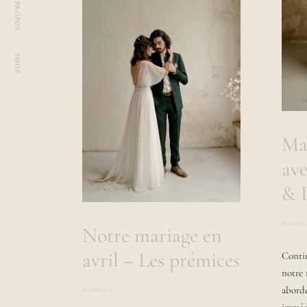
À PROPOS
SHOP
Ma
av
& 
MARIA
Notre mariage en
avril – Les prémices
Contin
notre 
aborde
MARIAGE
P
O