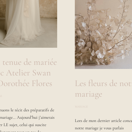
 tenue de mariée
ec Atelier Swan
Dorothée Flores
Les fleurs de not
mariage
GE
P
O
S
MARIAGE
P
uons le récit des préparatifs de
T
O
E
S
mariage… Aujourd’hui j’aimerais
D
Lors de mon dernier article conc
T
B
r LE sujet, celui qui suscite
E
Y
notre mariage je vous parlais
D
L