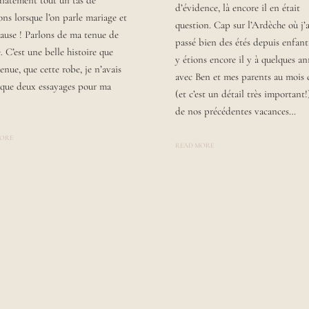
iatement tout un tas de
B
d’évidence, là encore il en était
A
Y
ons lorsque l’on parle mariage et
U
question. Cap sur l’Ardèche où j’a
L
R
ause ! Parlons de ma tenue de
A
A
passé bien des étés depuis enfant
U
. C’est une belle histoire que
R
y étions encore il y à quelques a
A
tenue, que cette robe, je n’avais
avec Ben et mes parents au mois 
 que deux essayages pour ma
(et c’est un détail très important!
de nos précédentes vacances…
MORE
READ MORE