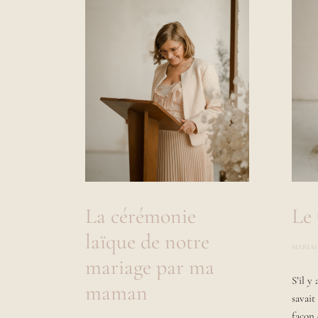
Le
La cérémonie
laïque de notre
MARIA
mariage par ma
S’il y
maman
savait
façon 