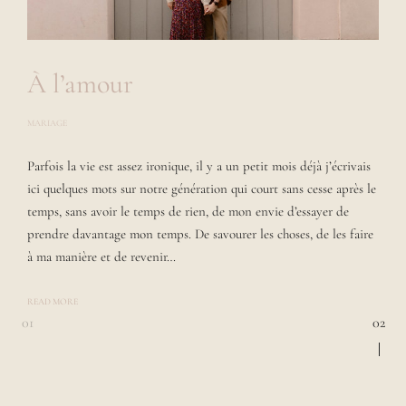
À l’amour
MARIAGE
P
O
S
Parfois la vie est assez ironique, il y a un petit mois déjà j’écrivais
T
E
ici quelques mots sur notre génération qui court sans cesse après le
D
B
temps, sans avoir le temps de rien, de mon envie d’essayer de
Y
prendre davantage mon temps. De savourer les choses, de les faire
L
A
à ma manière et de revenir…
U
R
A
READ MORE
Page
01
02
navigation