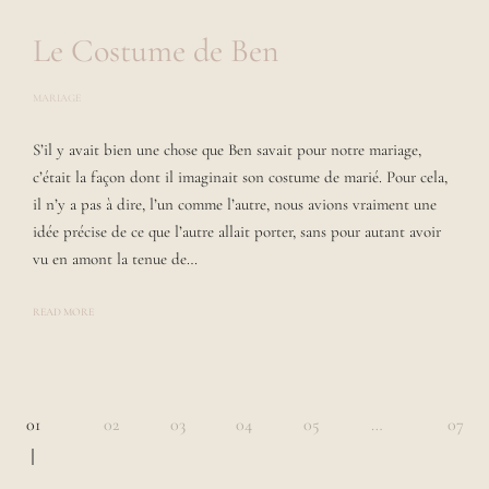
Le Costume de Ben
MARIAGE
P
O
S
S’il y avait bien une chose que Ben savait pour notre mariage,
T
E
c’était la façon dont il imaginait son costume de marié. Pour cela,
D
B
il n’y a pas à dire, l’un comme l’autre, nous avions vraiment une
Y
idée précise de ce que l’autre allait porter, sans pour autant avoir
L
A
vu en amont la tenue de…
U
R
A
READ MORE
Page
01
02
03
04
05
…
07
navigation