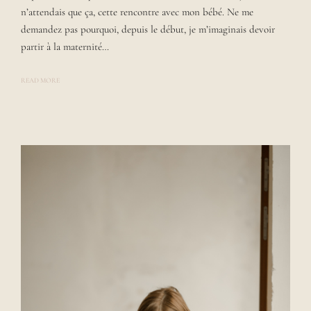
n’attendais que ça, cette rencontre avec mon bébé. Ne me
L
A
demandez pas pourquoi, depuis le début, je m’imaginais devoir
U
R
partir à la maternité…
A
READ MORE