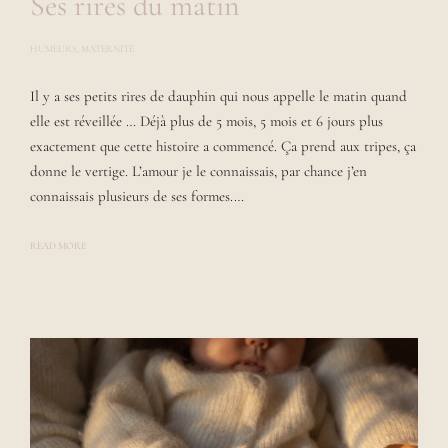
Ses rires du matin
HUMEURS
,
MATERNITÉ
P
O
S
Il y a ses petits rires de dauphin qui nous appelle le matin quand
T
E
elle est réveillée … Déjà plus de 5 mois, 5 mois et 6 jours plus
D
B
exactement que cette histoire a commencé. Ça prend aux tripes, ça
Y
donne le vertige. L’amour je le connaissais, par chance j’en
L
A
connaissais plusieurs de ses formes.…
U
R
A
READ MORE