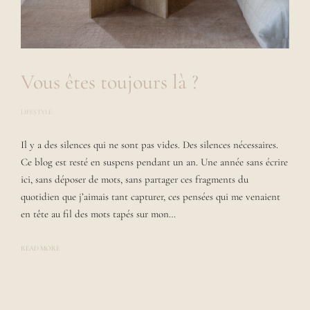
Vous êtes toujours là ?
LIFESTYLE
P
O
S
Il y a des silences qui ne sont pas vides. Des silences nécessaires.
T
E
Ce blog est resté en suspens pendant un an. Une année sans écrire
D
B
ici, sans déposer de mots, sans partager ces fragments du
Y
quotidien que j’aimais tant capturer, ces pensées qui me venaient
L
A
en tête au fil des mots tapés sur mon…
U
R
A
READ MORE