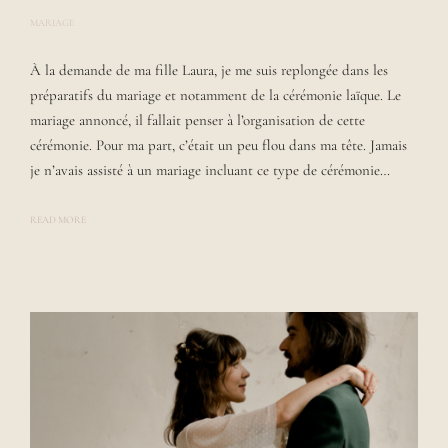
MARIAGE
P
O
S
À la demande de ma fille Laura, je me suis replongée dans les
T
E
préparatifs du mariage et notamment de la cérémonie laïque. Le
D
B
mariage annoncé, il fallait penser à l’organisation de cette
Y
cérémonie. Pour ma part, c’était un peu flou dans ma tête. Jamais
L
A
je n’avais assisté à un mariage incluant ce type de cérémonie…
U
R
A
READ MORE