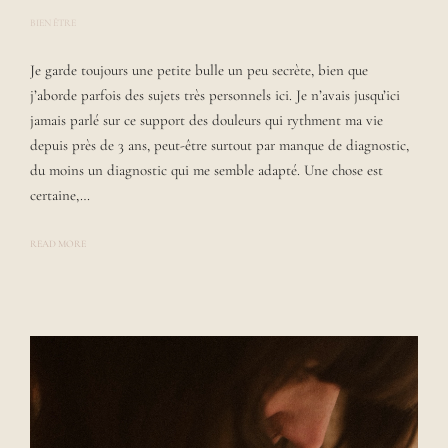
BIEN ÊTRE
P
O
S
Je garde toujours une petite bulle un peu secrète, bien que
T
E
j’aborde parfois des sujets très personnels ici. Je n’avais jusqu’ici
D
B
jamais parlé sur ce support des douleurs qui rythment ma vie
Y
depuis près de 3 ans, peut-être surtout par manque de diagnostic,
L
A
du moins un diagnostic qui me semble adapté. Une chose est
U
R
certaine,…
A
READ MORE