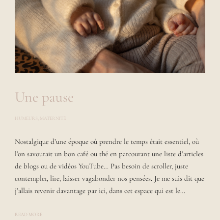
Une pause
HUMEURS
,
MATERNITÉ
P
O
S
Nostalgique d’une époque où prendre le temps était essentiel, où
T
E
l’on savourait un bon café ou thé en parcourant une liste d’articles
D
B
de blogs ou de vidéos YouTube… Pas besoin de scroller, juste
Y
contempler, lire, laisser vagabonder nos pensées. Je me suis dit que
L
A
j’allais revenir davantage par ici, dans cet espace qui est le…
U
R
A
READ MORE