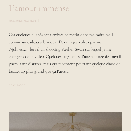
L’amour immense
HUMEURS
,
MATERNITÉ
P
O
S
Ces quelques clichés sont arrivés ce matin dans ma boîte mail
T
E
comme un cadeau silencieux. Des images volées par ma
D
B
@juli_etta._ lors d’un shooting Atelier Swan sur lequel je me
Y
chargeais de la vidéo. Quelques fragments d’une journée de travail
L
A
parmi tant d’autres, mais qui racontent pourtant quelque chose de
U
R
beaucoup plus grand que ça.Parce…
A
READ MORE