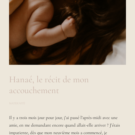
Hanaé, le récit de mon
accouchement
MATERNITÉ
P
O
S
Il y a trois mois jour pour jour, j’ai passé l’après-midi avec une
T
E
amie, en me demandant encore quand allait-elle arriver ? J’étais
D
B
impatiente, dès que mon neuvième mois a commencé, je
Y