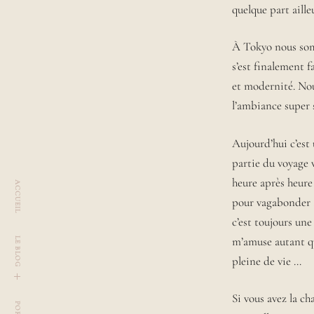
quelque part aill
R
L
L
a
A
U
À Tokyo nous somm
u
R
r
s’est finalement 
A
a
et modernité. Nous
,
l’ambiance super s
r
ê
v
Aujourd’hui c’est
e
partie du voyage 
u
heure après heure
ACCUEIL
s
pour vagabonder au
e
d
c’est toujours une
e
m’amuse autant qu’
LE BLOG
2
pleine de vie …
9
a
u
t
o
g
g
l
e
c
h
i
l
d
m
e
n
n
Si vous avez la ch
s