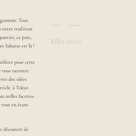
programme. Tout
Next
n entre tradition
uartier, ce parc,
Effet rétro
s Sakuras est là !
référer pour cette
 vous raconter
erez des idées
rticle. à Tokyo
ux milles facettes
e tout en étant
ur découvrir de