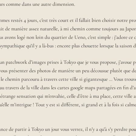
eurs comme dans une autre dimension.
es restés 4 jours, c’est très court et il fallait bien choisir notre 
fait de manière assez naturelle, à mi chemin comme toujours au Japo
 avons logé non loin du quartier de Ueno, c’est simple : j’adore ce q
ympathique qu’il y a là-bas : encore plus chouette lorsque la saison de
 un patchwork d’images prises à Tokyo que je vous propose, j’avoue p
vous présenter des photos de manière un peu décousue plutôt que de
 le chemin parcouru à travers cette ville si gigantesque … Vous trouv
 travers de la ville dans les cartes google maps partagées en fin d’a
 étrange sensation qui m’envahie, celle d’être à ma place, cette ville a
elle m’intrigue ! Tout y est si différent, si grand et à la fois si calm
ance de partir à Tokyo un jour vous verrez, il n’y a qu’à s’y perdre po