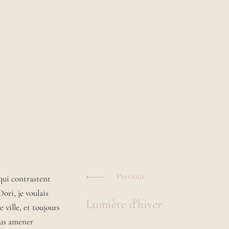
Navigation
des
Previous
qui contrastent
ori, je voulais
Lumière d'hiver
articles
e ville, et toujours
ous amener