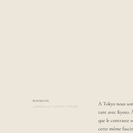
POSTED ON
À Tokyo nous somm
25 MARS 2019
IN
JAPON
,
VOYAGES
tant avec Kyoto. À
A
U
que le contraste so
T
cette même fascin
H
O