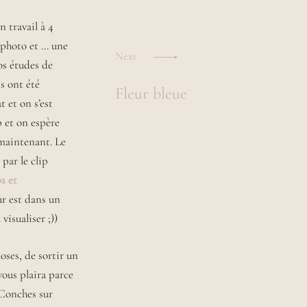
n travail à 4
e photo et … une
Next
os études de
s ont été
Fleur bleue
t et on s’est
p et on espère
 maintenant. Le
par le clip
s et
r est dans un
isualiser ;))
hoses, de sortir un
vous plaira parce
 Conches sur