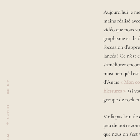
R
L
L
Aujourd’hui je me 
a
A
U
mains réalisé ave
u
R
r
vidéo que nous vo
A
a
graphisme et de d
,
l’occasion d’appre
r
lancés ! Ce n’est 
ê
v
s’améliorer encor
e
musicien qu’il es
u
d’Anaïs
« Mon co
ACCUEIL
s
e
blessures »
(si vo
d
groupe de rock et 
e
LE BLOG
2
Voilà pas loin de 
9
a
peu de notre zone 
u
t
o
g
g
l
e
c
h
i
l
d
m
e
n
n
que nous on s’est
s