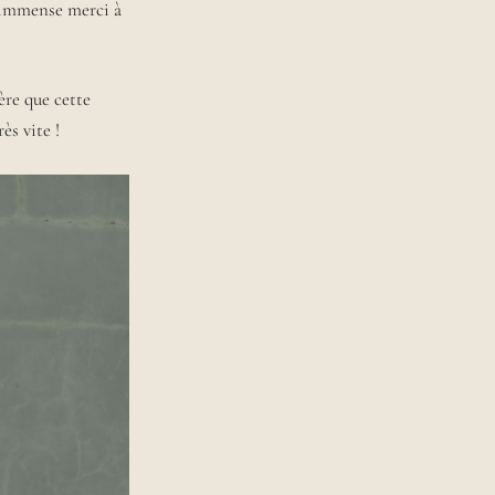
n immense merci à
père que cette
ès vite !