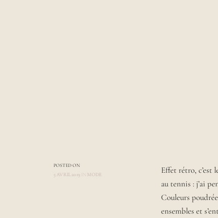
POSTED ON
Effet rétro, c’est
5 AVRIL 2019
IN
MODE
au tennis : j’ai pe
A
U
Couleurs poudrées
T
ensembles et s’en
H
O