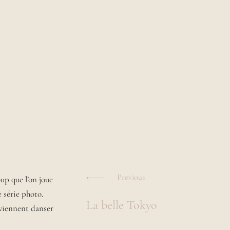
Navigation
des
Previous
oup que l’on joue
e série photo.
La belle Tokyo
articles
 viennent danser