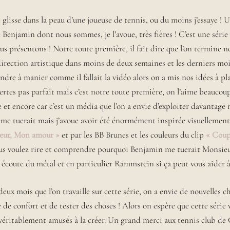
glisse dans la peau d’une joueuse de tennis, ou du moins j’essaye ! U
c Benjamin dont nous sommes, je l’avoue, très fières ! C’est une séri
us présentons ! Notre toute première, il fait dire que l’on termine n
irection artistique dans moins de deux semaines et les derniers moi
ndre à manier comme il fallait la vidéo alors on a mis nos idées à pla
certes pas parfait mais c’est notre toute première, on l’aime beaucou
e et encore car c’est un média que l’on a envie d’exploiter davantage
t me tuerait mais j’avoue avoir été énormément inspirée visuellement 
eur, Mon amour »
et par les BB Brunes et les couleurs du clip
« Coup
us voulez rire et comprendre pourquoi Benjamin me tuerait Monsieu
écoute du métal et en particulier Rammstein si ça peut vous aider à v
deux mois que l’on travaille sur cette série, on a envie de nouvelles c
de confort et de tester des choses ! Alors on espère que cette série 
 véritablement amusés à la créer. Un grand merci aux tennis club de