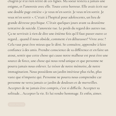
chagrin je n’ai rien retiré de ces lignes. Ma soeur restera à jamais une
a
enigme, et l’anorexie avec elle. Toute cette horreur. Elle avait écrit sur
t
une double page entière « je veux m’en sortir. Je veux m’en sortir. Je
i
veux m’en sortir ». C’etait à l’hopital pour adolescents, un lieu de
o
grande détresse psychique. C’était quelques jours avant sa deuxième
n
d
tentative de suicide. L’anorexie tue. Le poids du regard des autres tue.
e
Ça ne servirait à rien de dire une énième fois qu’il faut passer outre ce
p
regard… quand il nous obsède, comment s’en débarasser? Vivre avec ?
u
Cela vaut peut être mieux que le déni. Se connaître, apprendre à faire
i
confiance à des amis. Prendre conscience de sa différence et en faire un
s
atout, sentir que cette chose qui cause notre malheur est peut être une
a
source de force, une chose qui nous rend unique et que personne ne
v
pourra jamais nous enlever. Le trésor de notre mémoire, de notre
r
immagination. Nous possédons un jardin intérieur plus riche, plus
i
vaste que n’importe qui. Personne ne pourra nous comprendre car
l
2
personne ne verra jamais ce jardin de douleurs et de merveilles.
0
Accepter de ne jamais être compris, c’est si difficile. Accepter sa
1
solitude… Accepter la vie. Et lui rendre hommage. Et enfin, aimer.
4
.
RÉPONDRE