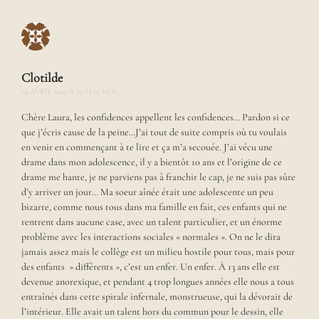
,
d
e
m
o
Clotilde
d
e
14 AVRIL 2020 À 10 H 16 MIN
e
Chère Laura, les confidences appellent les confidences… Pardon si ce
t
que j’écris cause de la peine…J’ai tout de suite compris où tu voulais
d
e
en venir en commençant à te lire et ça m’a secouée. J’ai vécu une
s
drame dans mon adolescence, il y a bientôt 10 ans et l’origine de ce
e
drame me hante, je ne parviens pas à franchir le cap, je ne suis pas sûre
t
d’y arriver un jour… Ma soeur aînée était une adolescente un peu
d
bizarre, comme nous tous dans ma famille en fait, ces enfants qui ne
e
rentrent dans aucune case, avec un talent particulier, et un énorme
s
problème avec les interactions sociales « normales ». On ne le dira
i
jamais assez mais le collège est un milieu hostile pour tous, mais pour
g
des enfants » différents », c’est un enfer. Un enfer. À 13 ans elle est
n
devenue anorexique, et pendant 4 trop longues années elle nous a tous
,
c
entraînés dans cette spirale infernale, monstrueuse, qui la dévorait de
e
l’intérieur. Elle avait un talent hors du commun pour le dessin, elle