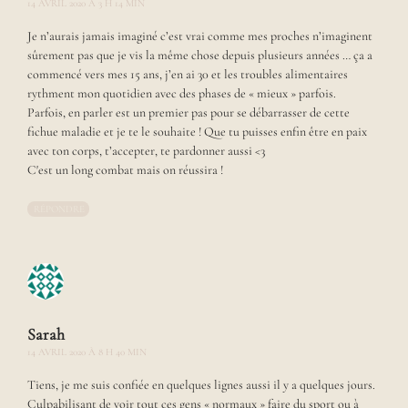
14 AVRIL 2020 À 3 H 14 MIN
d
e
Je n’aurais jamais imaginé c’est vrai comme mes proches n’imaginent
s
sûrement pas que je vis la même chose depuis plusieurs années … ça a
s
commencé vers mes 15 ans, j’en ai 30 et les troubles alimentaires
u
rythment mon quotidien avec des phases de « mieux » parfois.
s
Parfois, en parler est un premier pas pour se débarrasser de cette
t
o
fichue maladie et je te le souhaite ! Que tu puisses enfin être en paix
u
avec ton corps, t’accepter, te pardonner aussi <3
t
C'est un long combat mais on réussira !
r
a
RÉPONDRE
c
o
n
t
e
r
d
Sarah
e
14 AVRIL 2020 À 8 H 40 MIN
j
o
Tiens, je me suis confiée en quelques lignes aussi il y a quelques jours.
l
Culpabilisant de voir tout ces gens « normaux » faire du sport ou à
i