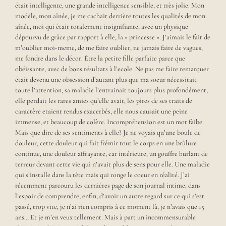
b
était intelligente, une grande intelligence sensible, et très jolie. Mon
l
modèle, mon aînée, je me cachait derrière toutes les qualités de mon
o
aînée, moi qui était totalement insignifiante, avec un physique
g
dépourvu de grâce par rapport à elle, la « princesse ». J’aimais le fait de
e
m’oublier moi-meme, de me faire oublier, ne jamais faire de vagues,
s
me fondre dans le décor. Être la petite fille parfaite parce que
t
obéissante, avec de bons résultats à l’ecole. Ne pas me faire remarquer
m
o
était devenu une obsession d’autant plus que ma soeur nécessitait
n
toute l’attention, sa maladie l’entrainait toujours plus profondément,
c
elle perdait les rares amies qu’elle avait, les pires de ses traits de
a
caractère etaient rendus exacerbés, elle nous causait une peine
r
immense, et beaucoup de colère. Incompréhension est un mot faibe.
n
Mais que dire de ses sentiments à elle? Je ne voyais qu’une boule de
e
douleur, cette douleur qui fait frémir tout le corps en une brûlure
t
continue, une douleur affrayante, car intérieure, un gouffre hurlant de
d
terreur devant cette vie qui n’avait plus de sens pour elle. Une maladie
'
qui s’installe dans la tête mais qui ronge le coeur en réalité. J’ai
i
n
récemment parcouru les dernières page de son journal intime, dans
s
l’espoir de comprendre, enfin, d’avoir un autre regard sur ce qui s’est
p
passé, trop vite, je n’ai rien compris à ce moment là, je n’avais que 15
i
ans… Et je m’en veux tellement. Mais à part un incommensurable
r