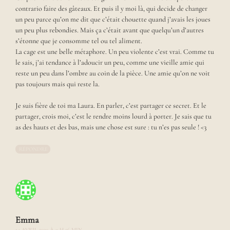
contrario faire des gâteaux. Et puis il y moi là, qui decide de changer
e
un peu parce qu’on me dit que c’était chouette quand j’avais les joues
s
h
un peu plus rebondies. Mais ça c’était avant que quelqu’un d’autres
i
s’étonne que je consomme tel ou tel aliment.
s
La cage est une belle métaphore. Un peu violente c’est vrai. Comme tu
t
le sais, j’ai tendance à l’adoucir un peu, comme une vieille amie qui
o
reste un peu dans l’ombre au coin de la pièce. Une amie qu’on ne voit
i
pas toujours mais qui reste la.
r
e
Je suis fière de toi ma Laura. En parler, c’est partager ce secret. Et le
s
partager, crois moi, c’est le rendre moins lourd à porter. Je sais que tu
a
v
as des hauts et des bas, mais une chose est sure : tu n’es pas seule ! <3
e
c
RÉPONDRE
d
e
b
e
l
l
e
Emma
s
14 AVRIL 2020 À 9 H 36 MIN