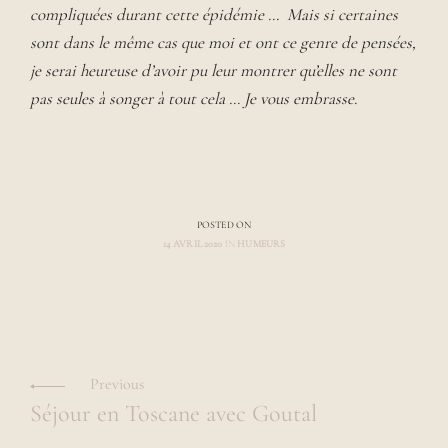
compliquées durant cette épidémie … Mais si certaines
sont dans le même cas que moi et ont ce genre de pensées,
je serai heureuse d’avoir pu leur montrer qu’elles ne sont
pas seules à songer à tout cela … Je vous embrasse.
POSTED ON
14 AVRIL 2020
IN
HUMEURS
A
U
T
H
Navigation
O
R
L
des
L
a
A
Previous
u
articles
U
Séjour en Toscane avec Goutal
R
r
A
a