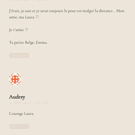
i
m
J’étais, je suis et je serai toujours la pour toi malgré la distance… Mon
a
amie, ma Laura ♡
g
e
Je t’aime ♡
s
.
Ta petite Belge, Emma.
P
a
s
RÉPONDRE
s
i
o
n
n
é
e
Audrey
d
14 AVRIL 2020 À 9 H 39 MIN
e
p
Courage Laura
h
o
RÉPONDRE
t
o