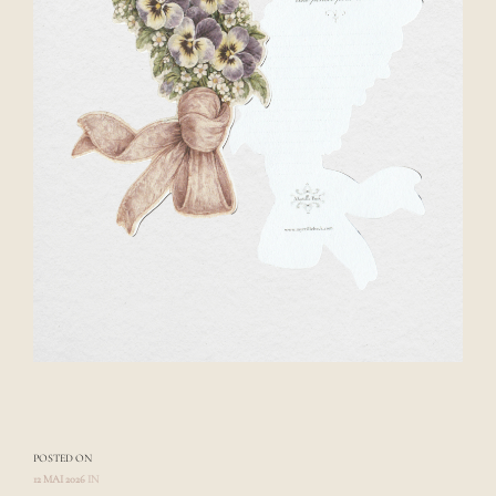
POSTED ON
A
U
12 MAI 2026
IN
T