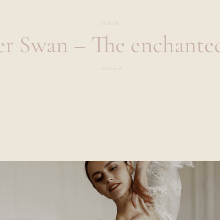
VIDÉOS
er Swan – The enchante
11 MAI 2026
BY
LAURA