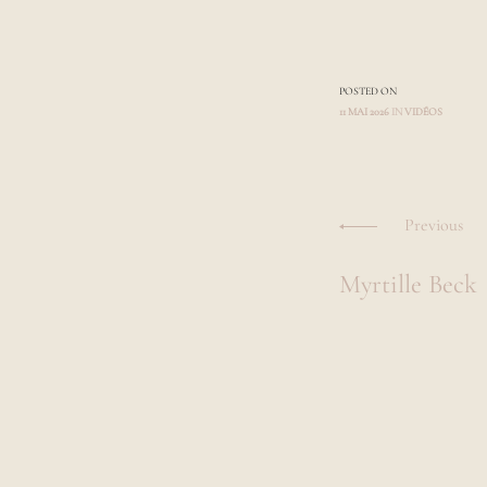
POSTED ON
11 MAI 2026
IN
VIDÉOS
Naviga
Previous
des
Myrtille Beck
articles