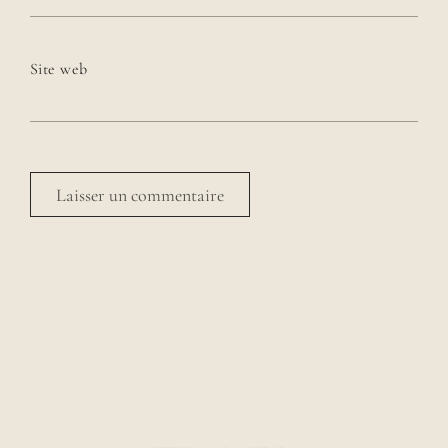
Site web
Avenue des Rêveries par Laura Gauthier