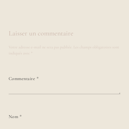
Laisser un commentaire
Votre adresse e-mail ne sera pas publiée.
Les champs obligatoires sont
indiqués avec
*
Commentaire
*
Nom
*