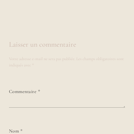
Laisser un commentaire
Votre adresse e-mail ne sera pas publiée.
Les champs obligatoires sont
indiqués avec
*
Commentaire
*
Nom
*