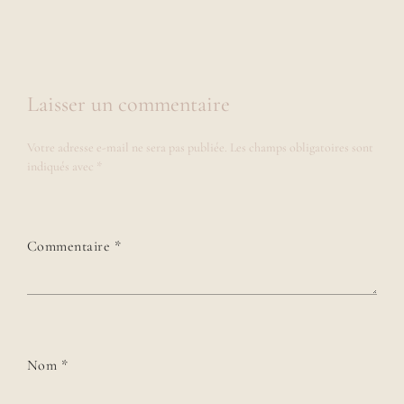
Laisser un commentaire
Votre adresse e-mail ne sera pas publiée.
Les champs obligatoires sont
indiqués avec
*
Commentaire
*
Nom
*