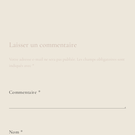
Laisser un commentaire
Votre adresse e-mail ne sera pas publiée.
Les champs obligatoires sont
indiqués avec
*
Commentaire
*
Nom
*