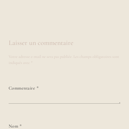
Laisser un commentaire
Votre adresse e-mail ne sera pas publiée.
Les champs obligatoires sont
indiqués avec
*
Commentaire
*
Nom
*