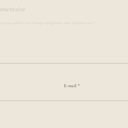
mmentaire
era pas publiée.
Les champs obligatoires sont indiqués avec
*
E-mail
*