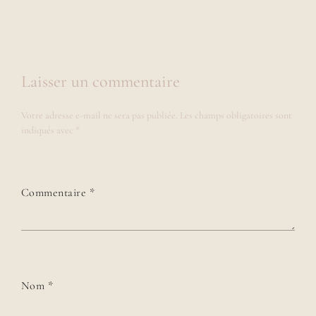
Laisser un commentaire
Votre adresse e-mail ne sera pas publiée.
Les champs obligatoires sont
indiqués avec
*
Commentaire
*
Nom
*