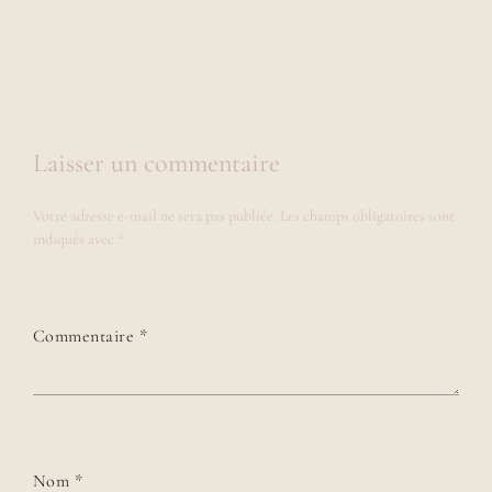
Laisser un commentaire
Votre adresse e-mail ne sera pas publiée.
Les champs obligatoires sont
indiqués avec
*
Commentaire
*
Nom
*