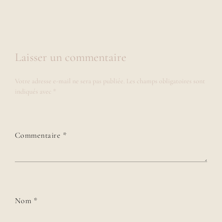
Laisser un commentaire
Votre adresse e-mail ne sera pas publiée.
Les champs obligatoires sont
indiqués avec
*
Commentaire
*
Nom
*