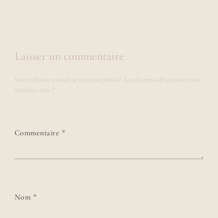
Laisser un commentaire
Votre adresse e-mail ne sera pas publiée.
Les champs obligatoires sont
indiqués avec
*
Commentaire
*
Nom
*