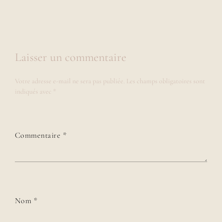
Laisser un commentaire
Votre adresse e-mail ne sera pas publiée.
Les champs obligatoires sont
indiqués avec
*
Commentaire
*
Nom
*