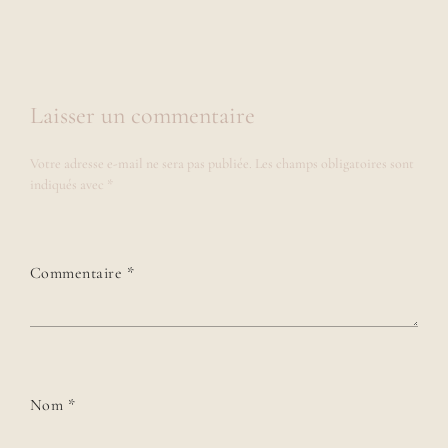
Laisser un commentaire
Votre adresse e-mail ne sera pas publiée.
Les champs obligatoires sont
indiqués avec
*
Commentaire
*
Nom
*