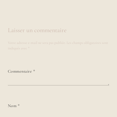
Laisser un commentaire
Votre adresse e-mail ne sera pas publiée.
Les champs obligatoires sont
indiqués avec
*
Commentaire
*
Nom
*