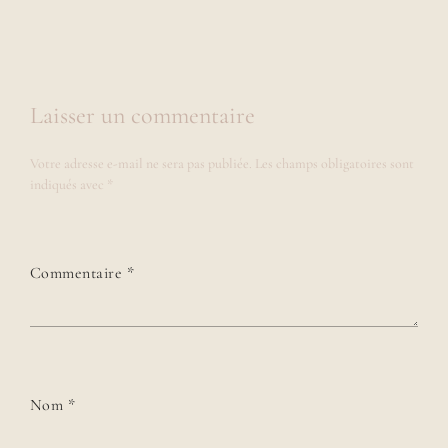
Laisser un commentaire
Votre adresse e-mail ne sera pas publiée.
Les champs obligatoires sont
indiqués avec
*
Commentaire
*
Nom
*