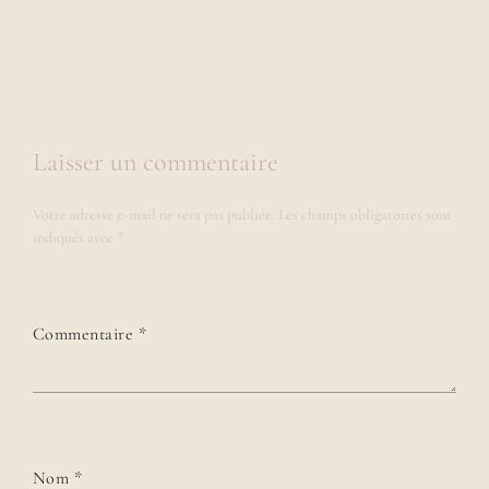
Laisser un commentaire
Votre adresse e-mail ne sera pas publiée.
Les champs obligatoires sont
indiqués avec
*
Commentaire
*
Nom
*