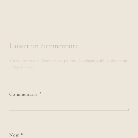
Laisser un commentaire
Votre adresse e-mail ne sera pas publiée.
Les champs obligatoires sont
indiqués avec
*
Commentaire
*
Nom
*