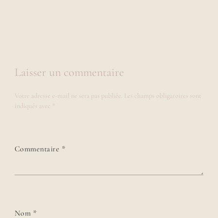
Laisser un commentaire
Votre adresse e-mail ne sera pas publiée.
Les champs obligatoires sont
indiqués avec
*
Commentaire
*
Nom
*