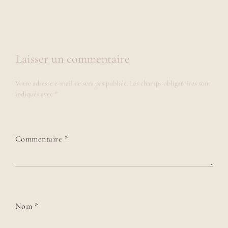
Laisser un commentaire
Votre adresse e-mail ne sera pas publiée.
Les champs obligatoires sont
indiqués avec
*
Commentaire
*
Nom
*