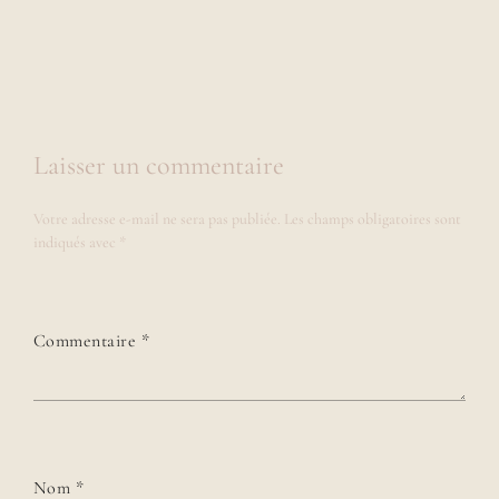
Laisser un commentaire
Votre adresse e-mail ne sera pas publiée.
Les champs obligatoires sont
indiqués avec
*
Commentaire
*
Nom
*