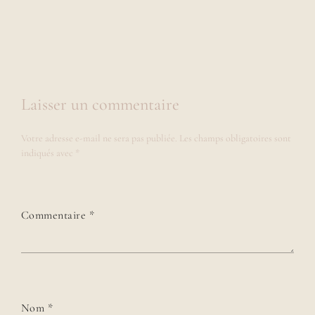
Laisser un commentaire
Votre adresse e-mail ne sera pas publiée.
Les champs obligatoires sont
indiqués avec
*
Commentaire
*
Nom
*