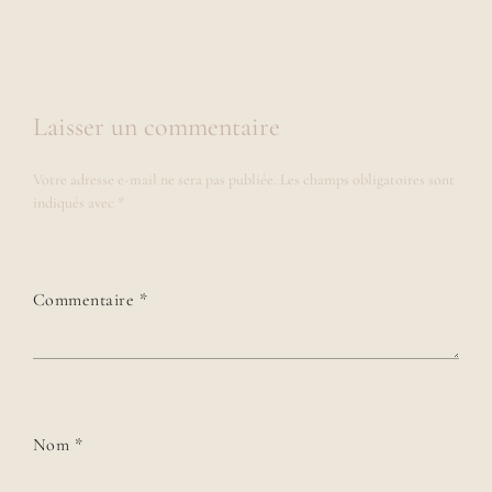
Laisser un commentaire
Votre adresse e-mail ne sera pas publiée.
Les champs obligatoires sont
indiqués avec
*
Commentaire
*
Nom
*