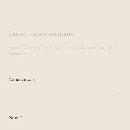
Laisser un commentaire
Votre adresse e-mail ne sera pas publiée.
Les champs obligatoires sont
indiqués avec
*
Commentaire
*
Nom
*