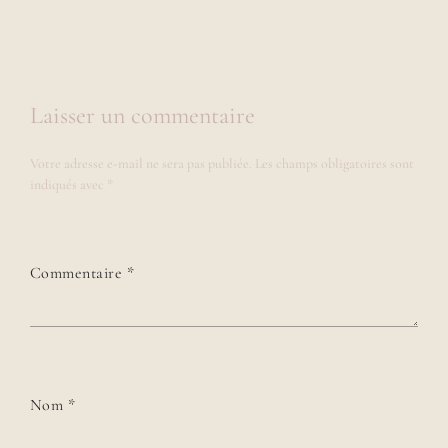
Laisser un commentaire
Votre adresse e-mail ne sera pas publiée.
Les champs obligatoires sont
indiqués avec
*
Commentaire
*
Nom
*