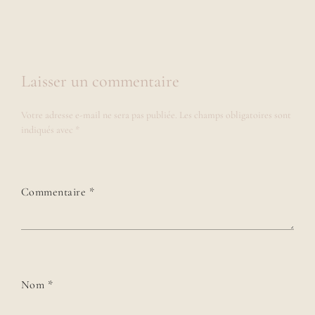
Laisser un commentaire
Votre adresse e-mail ne sera pas publiée.
Les champs obligatoires sont
indiqués avec
*
Commentaire
*
Nom
*