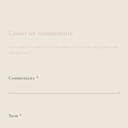
Laisser un commentaire
Votre adresse e-mail ne sera pas publiée.
Les champs obligatoires sont
indiqués avec
*
Commentaire
*
Nom
*