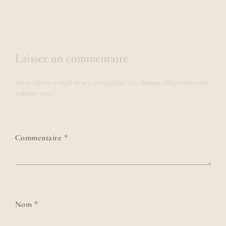
Laisser un commentaire
Votre adresse e-mail ne sera pas publiée.
Les champs obligatoires sont
indiqués avec
*
Commentaire
*
Nom
*