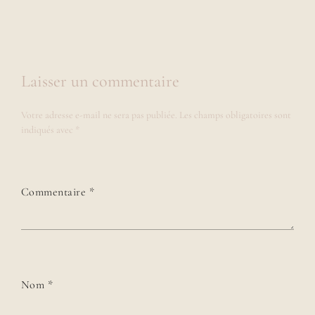
Laisser un commentaire
Votre adresse e-mail ne sera pas publiée.
Les champs obligatoires sont
indiqués avec
*
Commentaire
*
Nom
*