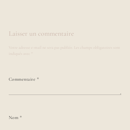
Laisser un commentaire
Votre adresse e-mail ne sera pas publiée.
Les champs obligatoires sont
indiqués avec
*
Commentaire
*
Nom
*