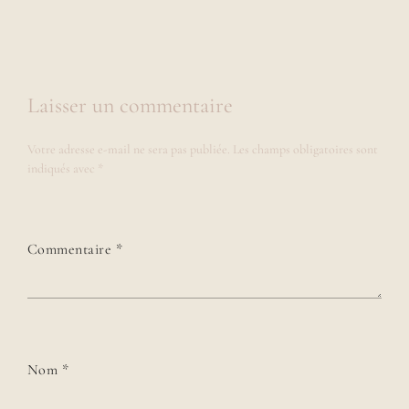
Laisser un commentaire
Votre adresse e-mail ne sera pas publiée.
Les champs obligatoires sont
indiqués avec
*
Commentaire
*
Nom
*