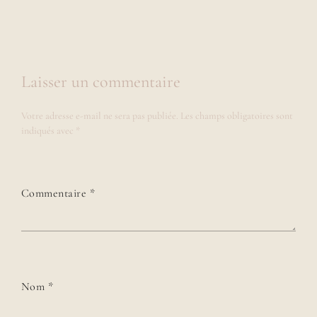
Laisser un commentaire
Votre adresse e-mail ne sera pas publiée.
Les champs obligatoires sont
indiqués avec
*
Commentaire
*
Nom
*