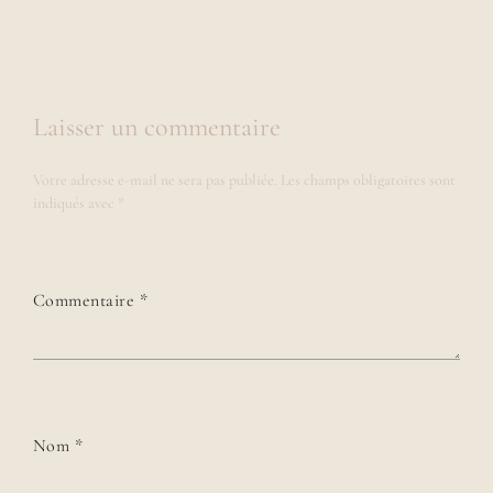
Laisser un commentaire
Votre adresse e-mail ne sera pas publiée.
Les champs obligatoires sont
indiqués avec
*
Commentaire
*
Nom
*