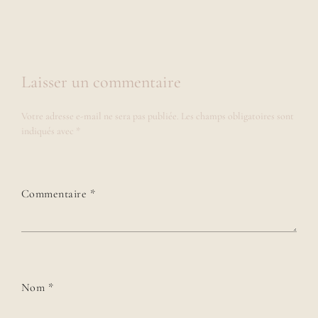
Laisser un commentaire
Votre adresse e-mail ne sera pas publiée.
Les champs obligatoires sont
indiqués avec
*
Commentaire
*
Nom
*