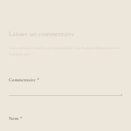
Laisser un commentaire
Votre adresse e-mail ne sera pas publiée.
Les champs obligatoires sont
indiqués avec
*
Commentaire
*
Nom
*