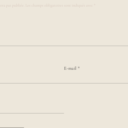
era pas publiée.
Les champs obligatoires sont indiqués avec
*
E-mail
*