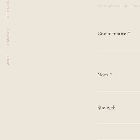
PORTFOLIO
Votre adresse e-mail ne s
À PROPOS
Commentaire
*
SHOP
Nom
*
Site web