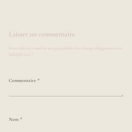
Laisser un commentaire
Votre adresse e-mail ne sera pas publiée.
Les champs obligatoires sont
indiqués avec
*
Commentaire
*
Nom
*