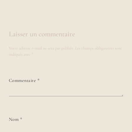
Laisser un commentaire
Votre adresse e-mail ne sera pas publiée.
Les champs obligatoires sont
indiqués avec
*
Commentaire
*
Nom
*