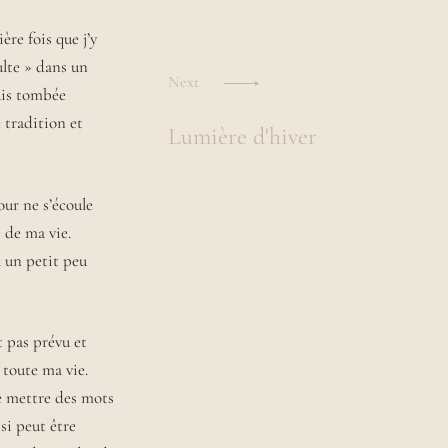
re fois que j’y
ulte » dans un
Next
suis tombée
 tradition et
Lumière d'hiver
our ne s’écoule
e de ma vie.
a un petit peu
 pas prévu et
e toute ma vie.
de mettre des mots
si peut être