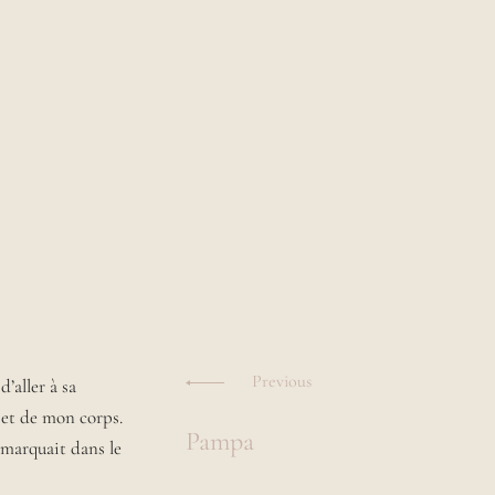
Navigation
des
Previous
d’aller à sa
 et de mon corps.
Pampa
articles
s marquait dans le