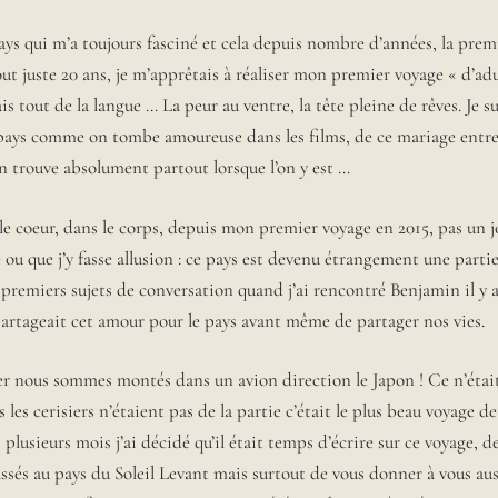
ys qui m’a toujours fasciné et cela depuis nombre d’années, la premiè
 tout juste 20 ans, je m’apprêtais à réaliser mon premier voyage « d’ad
is tout de la langue … La peur au ventre, la tête pleine de rêves. Je 
pays comme on tombe amoureuse dans les films, de ce mariage entre
n trouve absolument partout lorsque l’on y est …
 le coeur, dans le corps, depuis mon premier voyage en 2015, pas un j
e ou que j’y fasse allusion : ce pays est devenu étrangement une parti
 premiers sujets de conversation quand j’ai rencontré Benjamin il y 
partageait cet amour pour le pays avant même de partager nos vies.
r nous sommes montés dans un avion direction le Japon ! Ce n’était
s les cerisiers n’étaient pas de la partie c’était le plus beau voyage d
plusieurs mois j’ai décidé qu’il était temps d’écrire sur ce voyage, 
assés au pays du Soleil Levant mais surtout de vous donner à vous aus