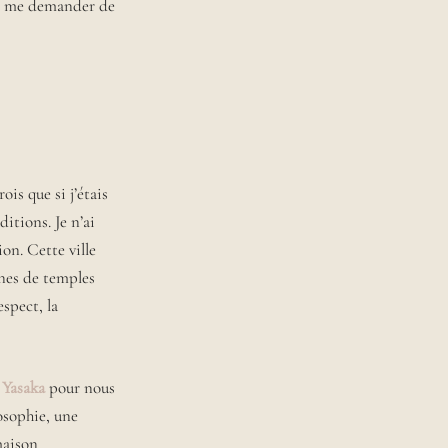
our me demander de
is que si j’étais
ditions. Je n’ai
on. Cette ville
aines de temples
espect, la
 Yasaka
pour nous
osophie, une
maison