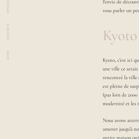
PORTFOLIO
l’envie de découv
a
vous parler un pe
i
m
a
À PROPOS
Kyoto
n
t
p
a
SHOP
Kyoto, c’est ici q
r
d
une ville ce serai
e
rencontré la ville
s
est pleine de surp
s
u
(pas loin de 2000 à 
s
modernité et les t
t
o
Nous avons atterr
u
t
amener jusqu’à no
r
petite maison qui