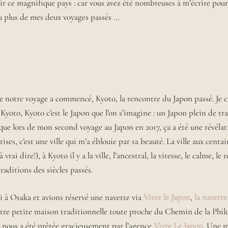
rir ce magnifique pays : car vous avez été nombreuses à m’écrire p
u plus de mes deux voyages passés …
ue notre voyage a commencé, Kyoto, la rencontre du Japon passé. Je cro
t Kyoto, Kyoto c’est le Japon que l’on s’imagine : un Japon plein de tra
 que lors de mon second voyage au Japon en 2017, ça a été une révélati
rises, c’est une ville qui m’a éblouie par sa beauté. La ville aux cent
vrai dire!), à Kyoto il y a la ville, l’ancestral, la vitesse, le calme, le r
raditions des siècles passés.
i à Osaka et avions réservé une navette via
Vivre le Japon
,
la navette
tre petite maison traditionnelle toute proche du Chemin de la Phil
 nous a été prêtée gracieusement par l’agence
Vivre Le Japon
. Une 