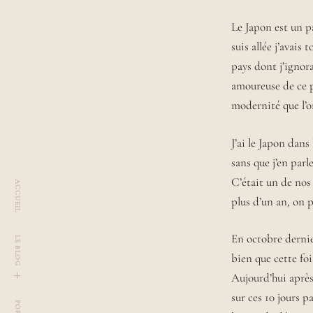
R
L
L
Le Japon est un pa
a
A
U
suis allée j’avais
u
R
r
pays dont j’ignora
A
a
amoureuse de ce 
,
modernité que l’o
r
ê
v
J’ai le Japon dans
e
sans que j’en parl
u
C’était un de nos
ACCUEIL
s
plus d’un an, on 
e
d
e
En octobre dernie
LE BLOG
2
bien que cette foi
9
Aujourd’hui après 
a
u
t
o
g
g
l
e
c
h
i
l
d
m
e
n
n
sur ces 10 jours p
s