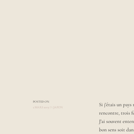
POSTED ON
Si j’étais un pays 
2 MARS 2019
IN
JAPON
rencontre, trois 
A
U
J’ai souvent enten
T
bon sens soit dans
H
O