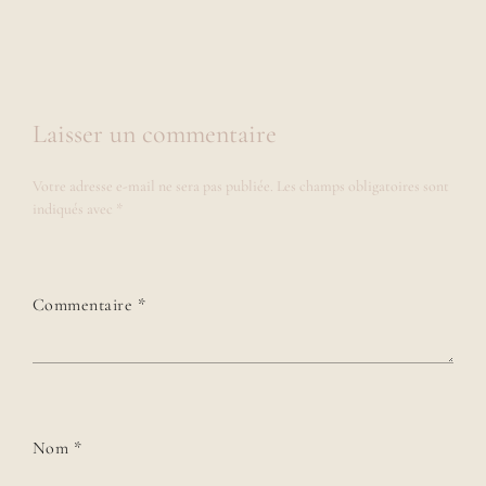
Laisser un commentaire
Votre adresse e-mail ne sera pas publiée.
Les champs obligatoires sont
indiqués avec
*
Commentaire
*
Nom
*